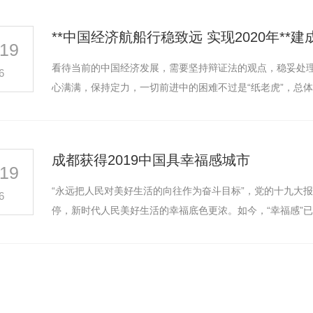
**中国经济航船行稳致远 实现2020年**
19
看待当前的中国经济发展，需要坚持辩证法的观点，稳妥处
6
心满满，保持定力，一切前进中的困难不过是“纸老虎”，总
成都获得2019中国具幸福感城市
19
“永远把人民对美好生活的向往作为奋斗目标”，党的十九大报
6
租赁
建筑智能化工程
停，新时代人民美好生活的幸福底色更浓。如今，“幸福感”