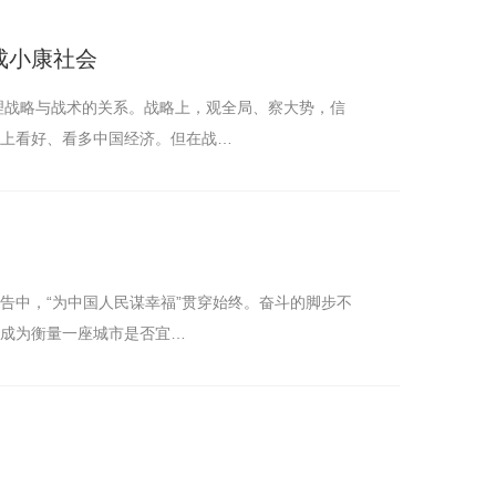
建成小康社会
理战略与战术的关系。战略上，观全局、察大势，信
体上看好、看多中国经济。但在战…
告中，“为中国人民谋幸福”贯穿始终。奋斗的脚步不
南充机电工程
已成为衡量一座城市是否宜…