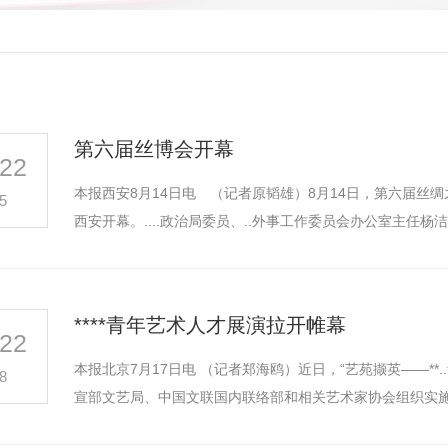
第六届丝博会开幕
22
本报西安8月14日电 （记者原韬雄）8月14日，第六届丝
5
西安开幕。....政治局委员、..外事工作委员会办公室主任
****青年艺术人才展演拉开帷幕
22
本报北京7月17日电 （记者郑海鸥）近日，“艺苑撷英——**..青年艺术人才展演”在北京拉开帷幕。此次展演是中
8
宣部文艺局、中国文联国内联络部和相关艺术家协会组织实施